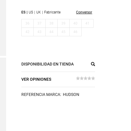
ES
US
UK
Fabricante
Conversor
36
37
38
39
40
41
42
43
44
45
46
DISPONIBILIDAD EN TIENDA
VER OPINIONES
REFERENCIA MARCA: HUDSON