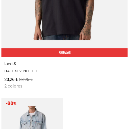
REBAJAS
Levi'S
HALF SLV PKT TEE
20,26 €
28,95 €
2 colores
-30
%