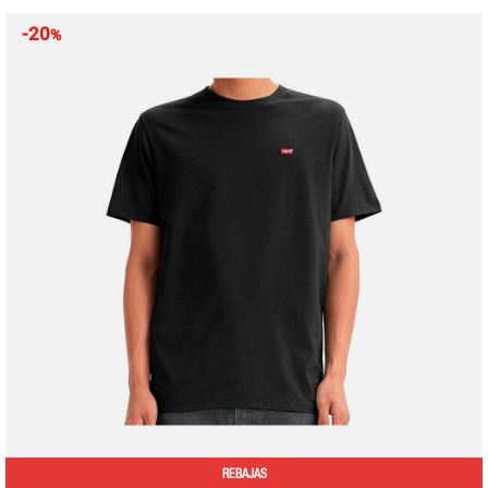
-20
%
REBAJAS