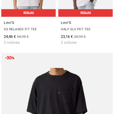
REBAJAS
REBAJAS
Levi'S
Levi'S
SS RELAXED FIT TEE
HALF SLV PKT TEE
24,46 €
34,95 €
23,16 €
28,95 €
2 colores
2 colores
-30
%