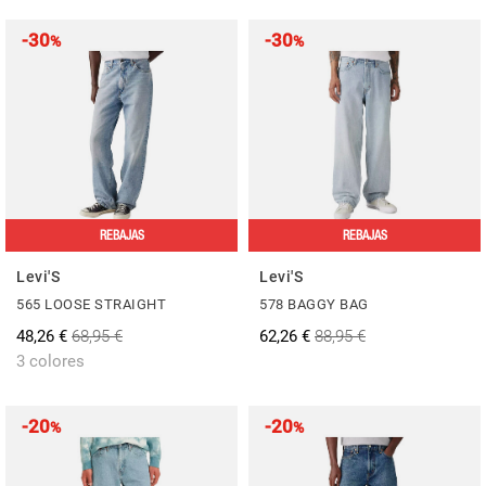
-30
-30
%
%
REBAJAS
REBAJAS
Levi'S
Levi'S
565 LOOSE STRAIGHT
578 BAGGY BAG
48,26 €
68,95 €
62,26 €
88,95 €
3 colores
-20
-20
%
%