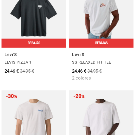
REBAJAS
REBAJAS
Levi'S
Levi'S
LEVIS PIZZA 1
SS RELAXED FIT TEE
24,46 €
34,95 €
24,46 €
34,95 €
2 colores
-30
-20
%
%