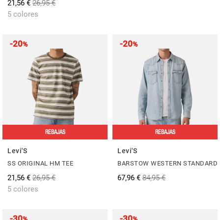
21,56 €
26,95 €
5 colores
-20
-20
%
%
REBAJAS
REBAJAS
Levi'S
Levi'S
SS ORIGINAL HM TEE
BARSTOW WESTERN STANDARD
21,56 €
26,95 €
67,96 €
84,95 €
5 colores
-30
-30
%
%