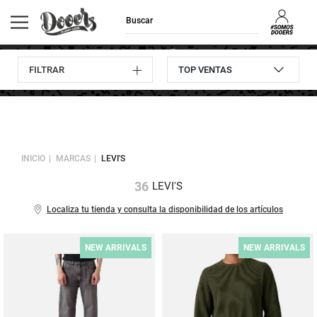
FILTRAR
Envíos GRATIS
Consulta
10% descuento
Devoluciones
a domicilio
pedidos
en tu primera compra
hasta 30 días
INICIO
MARCAS
LEVI'S
36
LEVI'S
Localiza tu tienda y consulta la disponibilidad de los artículos
NEW ARRIVALS
NEW ARRIVALS