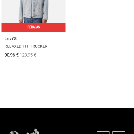
REBAJAS
Levi'S
RELAXED FIT TRUCKER
90,96 €
129,95 €
....
....
....
....