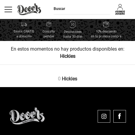
Envíos GRATIS
Consulta
10% descuento
Devoluciones
a domicilio
pedidos
en tu primera compra
hasta 30 días
En estos momentos no hay productos disponibles en:
Hickies
0
Hickies