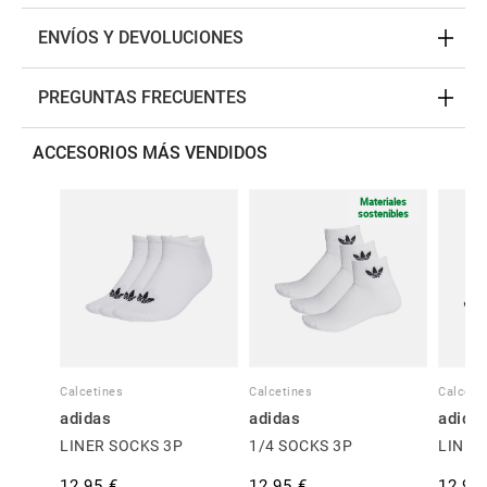
ENVÍOS Y DEVOLUCIONES
PREGUNTAS FRECUENTES
ACCESORIOS MÁS VENDIDOS
Materiales
sostenibles
Calcetines
Calcetines
Calceti
adidas
adidas
adida
LINER SOCKS 3P
1/4 SOCKS 3P
LINER
12,95 €
12,95 €
12,95