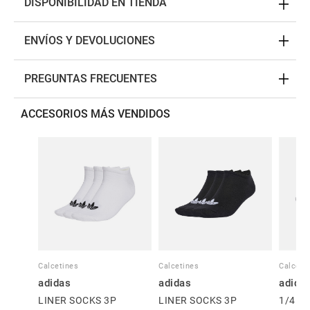
DISPONIBILIDAD EN TIENDA
ENVÍOS Y DEVOLUCIONES
PREGUNTAS FRECUENTES
ACCESORIOS MÁS VENDIDOS
Calcetines
Calcetines
Calceti
adidas
adidas
adida
LINER SOCKS 3P
LINER SOCKS 3P
1/4 S