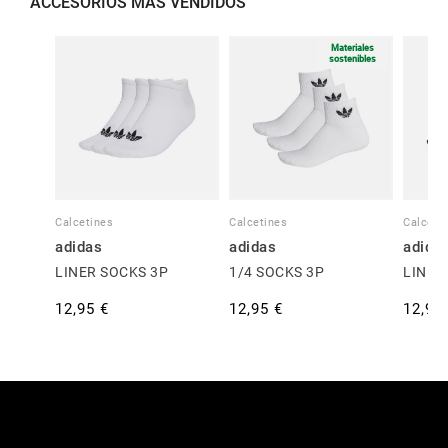
ACCESORIOS MÁS VENDIDOS
Materiales
sostenibles
Calcetines
Calcetines
Calceti
adidas
adidas
adida
LINER SOCKS 3P
1/4 SOCKS 3P
LINER
12,95 €
12,95 €
12,95