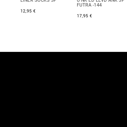
LINER SOCKS 3P
U NK ED ELVD ANK 3P
FUTRA -144
12,95 €
17,95 €