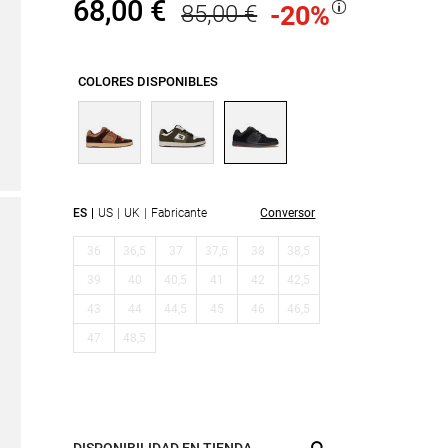
68,00 €
85,00 €
-20
%
COLORES DISPONIBLES
ES
US
UK
Fabricante
Conversor
36
36,5
37
37,5
38
38,5
39
40
40,5
41
42
42,5
43
44
44,5
45
46
46,5
47
48,5
DISPONIBILIDAD EN TIENDA