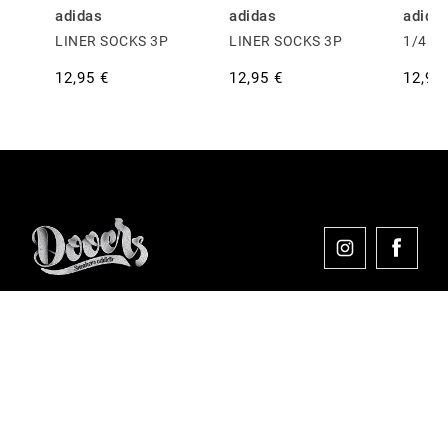
adidas
adidas
adida
LINER SOCKS 3P
LINER SOCKS 3P
1/4 S
12,95 €
12,95 €
12,95
Comprar en Dooers
Sobre Dooers
Colecciones Destacadas